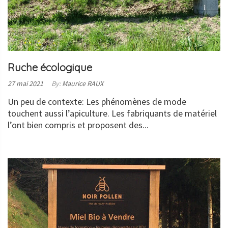
Ruche écologique
Posted
27 mai 2021
By:
Maurice RAUX
on:
Un peu de contexte: Les phénomènes de mode
touchent aussi l’apiculture. Les fabriquants de matériel
l’ont bien compris et proposent des...
LIRE
LA
SUITE