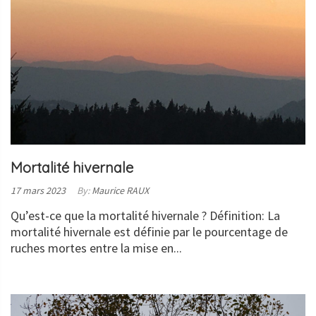
SUITE
Mortalité hivernale
Posted
17 mars 2023
By:
Maurice RAUX
on:
Qu’est-ce que la mortalité hivernale ? Définition: La
mortalité hivernale est définie par le pourcentage de
ruches mortes entre la mise en...
LIRE
LA