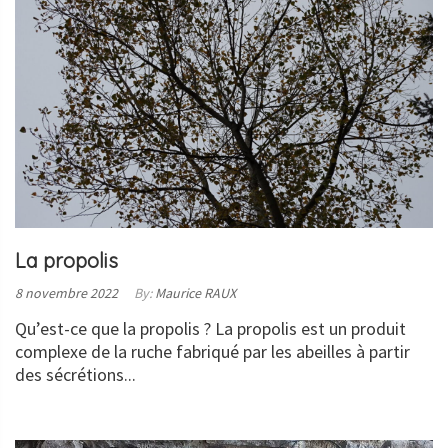
SUITE
La propolis
Posted
8 novembre 2022
By:
Maurice RAUX
on:
Qu’est-ce que la propolis ? La propolis est un produit
complexe de la ruche fabriqué par les abeilles à partir
des sécrétions...
LIRE