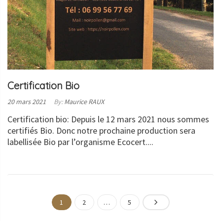
Certification Bio
Posted
20 mars 2021
By:
Maurice RAUX
on:
Certification bio: Depuis le 12 mars 2021 nous sommes
certifiés Bio. Donc notre prochaine production sera
labellisée Bio par l’organisme Ecocert....
LIRE
LA
1
2
…
5
SUITE