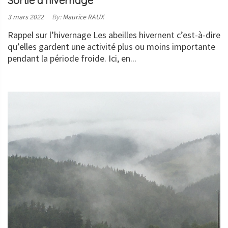
Sortie d’hivernage
Posted
3 mars 2022
By:
Maurice RAUX
on:
Rappel sur l’hivernage Les abeilles hivernent c’est-à-dire
qu’elles gardent une activité plus ou moins importante
pendant la période froide. Ici, en...
LIRE
LA
SUITE