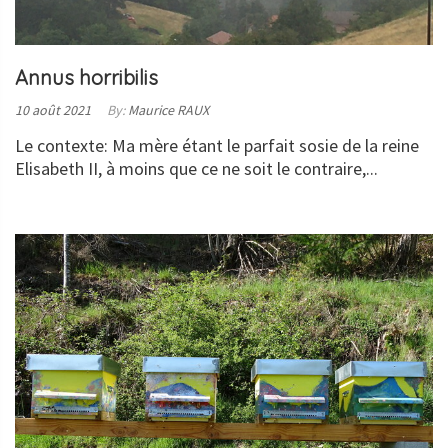
Annus horribilis
Posted
10 août 2021
By:
Maurice RAUX
on:
Le contexte: Ma mère étant le parfait sosie de la reine
Elisabeth II, à moins que ce ne soit le contraire,...
LIRE
LA
SUITE