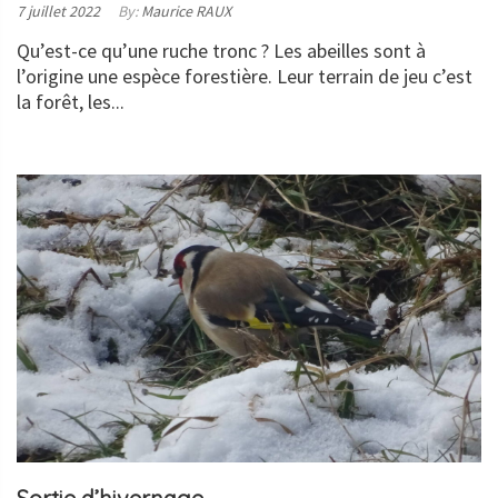
Posted
7 juillet 2022
By:
Maurice RAUX
on:
Qu’est-ce qu’une ruche tronc ? Les abeilles sont à
l’origine une espèce forestière. Leur terrain de jeu c’est
la forêt, les...
LIRE
LA
SUITE