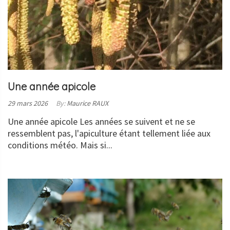
Une année apicole
Posted
29 mars 2026
By:
Maurice RAUX
on:
Une année apicole Les années se suivent et ne se
ressemblent pas, l'apiculture étant tellement liée aux
conditions météo. Mais si...
LIRE
LA
SUITE