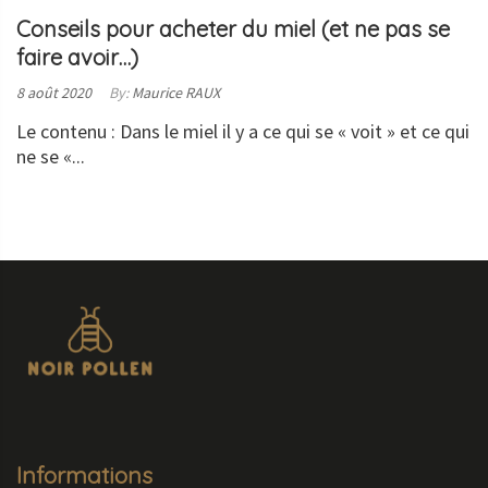
Conseils pour acheter du miel (et ne pas se
faire avoir…)
Posted
8 août 2020
By:
Maurice RAUX
on:
Le contenu : Dans le miel il y a ce qui se « voit » et ce qui
ne se «...
LIRE
LA
SUITE
Informations