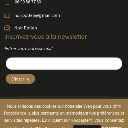
06 99 56 77 69
noirpollen@gmail.com
Noir Pollen
Inscrivez-vous à la newsletter
Entrer votre adresse mail
Copyright © 2026 by
Coraline ARNAUD
–
Mentions légales
– Crédit photo Noir
Nous utilisons des cookies sur notre site Web pour vous offrir
Pollen ©
l'expérience la plus pertinente en mémorisant vos préférences et
les visites répétées. En cliquant sur «Accepter», vous consentez
0