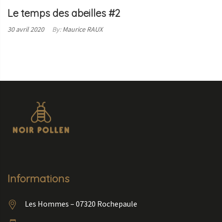
Le temps des abeilles #2
Posted
30 avril 2020
By:
Maurice RAUX
on:
LIRE
LA
SUITE
Informations
Les Hommes – 07320 Rochepaule