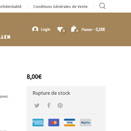
nfidentialité
Conditions Générales de Vente
-
0,00
€
Login
Panier
0
0
8,00
€
Rupture de stock
 avec