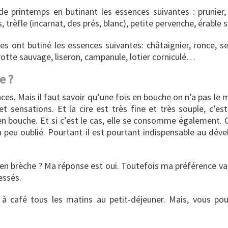
e printemps en butinant les essences suivantes : prunier, p
s, trèfle (incarnat, des prés, blanc), petite pervenche, érable
es ont butiné les essences suivantes: châtaignier, ronce, s
carotte sauvage, liseron, campanule, lotier corniculé…
e ?
es. Mais il faut savoir qu’une fois en bouche on n’a pas le m
 sensations. Et la cire est très fine et très souple, c’e
 en bouche. Et si c’est le cas, elle se consomme également.
peu oublié. Pourtant il est pourtant indispensable au déve
en brèche ? Ma réponse est oui. Toutefois ma préférence va 
essés.
 à café tous les matins au petit-déjeuner. Mais, vous po