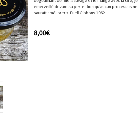
dégoulinant de miel sauvage et le mange avec la cire, je 
émerveillé devant sa perfection qu’aucun processus ne
saurait améliorer ». Euell Gibbons 1962
8,00
€