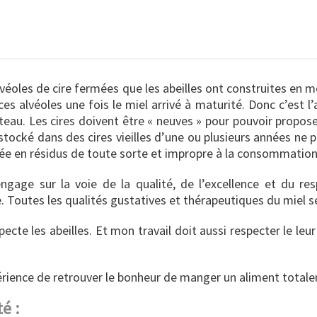
lvéoles de cire fermées que les abeilles ont construites en 
s alvéoles une fois le miel arrivé à maturité. Donc c’est l’
u. Les cires doivent être « neuves » pour pouvoir proposer
l stocké dans des cires vieilles d’une ou plusieurs années n
rgée en résidus de toute sorte et impropre à la consommation
engage sur la voie de la qualité, de l’excellence et du r
. Toutes les qualités gustatives et thérapeutiques du miel ser
ecte les abeilles. Et mon travail doit aussi respecter le leur
érience de retrouver le bonheur de manger un aliment totale
é :